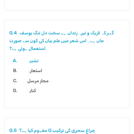
گھر کہ تاریک و تیرہ زنداں ہے سخت دل تنگ یوسف
Q.4
جاں ہے۔ اس شعر میں علم بیان کی کون سے صورت
استعمال ہوئی ہے؟
تشبیہ
استعارہ
مجاز مرسل
کنایہ
چراغ سحری کی ترکیب کا مفہوم کیا ہے؟
Q.5