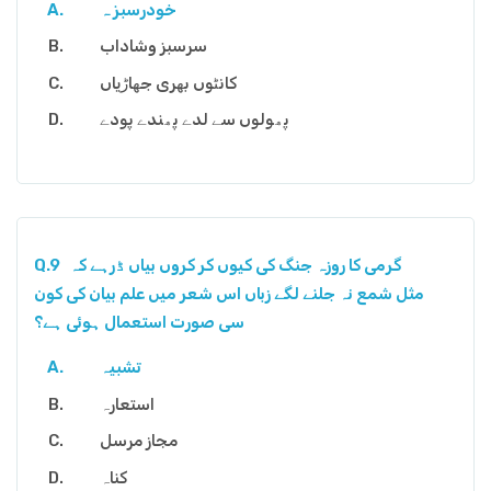
خودرسبز ہ
سرسبز وشاداب
کانٹوں بھری جھاڑیاں
پھولوں سے لدے پھندے پودے
گرمی کا روزہ جنگ کی کیوں کر کروں بیاں ڈرہے کہ
Q.9
مثل شمع نہ جلنے لگے زباں اس شعر میں علم بیان کی کون
سی صورت استعمال ہوئی ہے؟
تشبیہ
استعارہ
مجاز مرسل
کناہ