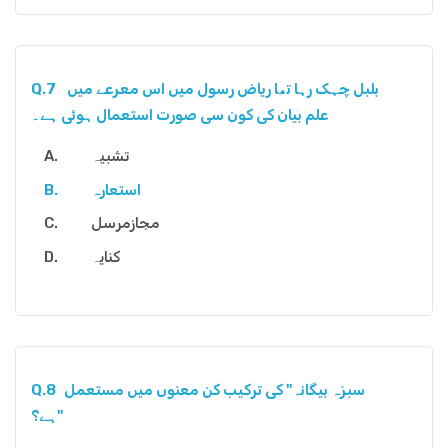
بلبل چہک رہا تھا ریاض رسول میں اس معرعے میں
Q.7
علم بیان کی کون سی صورت استعمال ہوئی ہے۔
تشبیہ
استعارہ
مجازمرسل
کنایہ
سبزہ بیگانہ" کی ترکیب کن معنوں میں مستعمل
Q.8
ہے؟"