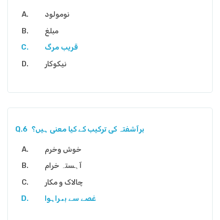
نومولود
مبلغ
قریب مرگ
نیکوکار
برآشفتہ کی ترکیب کے کیا معنی ہیں؟
Q.6
خوش وخرم
آہستہ خرام
چالاک و مکار
غصے سے بھراہوا